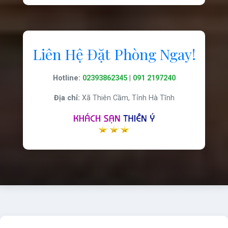
Liên Hệ Đặt Phòng Ngay!
Hotline:
02393862345
|
091 2197240
Địa chỉ:
Xã Thiên Cầm, Tỉnh Hà Tĩnh