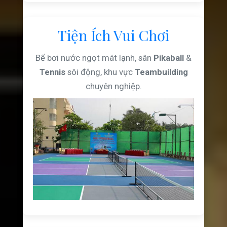
Tiện Ích Vui Chơi
Bể bơi nước ngọt mát lạnh, sân
Pikaball
&
Tennis
sôi động, khu vực
Teambuilding
chuyên nghiệp.