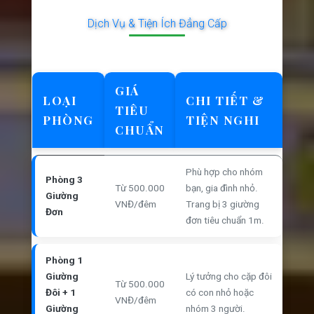
Dịch Vụ & Tiện Ích Đẳng Cấp
GIÁ
LOẠI
CHI TIẾT &
TIÊU
PHÒNG
TIỆN NGHI
CHUẨN
Phù hợp cho nhóm
Phòng 3
Từ 500.000
bạn, gia đình nhỏ.
Giường
VNĐ/đêm
Trang bị 3 giường
Đơn
đơn tiêu chuẩn 1m.
Phòng 1
Giường
Lý tưởng cho cặp đôi
Từ 500.000
Đôi + 1
có con nhỏ hoặc
VNĐ/đêm
Giường
nhóm 3 người.