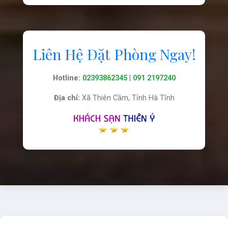
Liên Hệ Đặt Phòng Ngay!
Hotline:
02393862345
|
091 2197240
Địa chỉ:
Xã Thiên Cầm, Tỉnh Hà Tĩnh