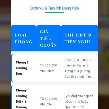
Dịch Vụ & Tiện Ích Đẳng Cấp
GIÁ
LOẠI
CHI TIẾT &
TIÊU
PHÒNG
TIỆN NGHI
CHUẨN
Phù hợp cho nhóm
Phòng 3
Từ 500.000
bạn, gia đình nhỏ.
Giường
VNĐ/đêm
Trang bị 3 giường
Đơn
đơn tiêu chuẩn 1m.
Phòng 1
Giường
Lý tưởng cho cặp đôi
Từ 500.000
Đôi + 1
có con nhỏ hoặc
VNĐ/đêm
Giường
nhóm 3 người.