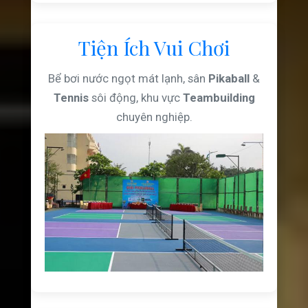
Tiện Ích Vui Chơi
Bể bơi nước ngọt mát lạnh, sân
Pikaball
&
Tennis
sôi động, khu vực
Teambuilding
chuyên nghiệp.