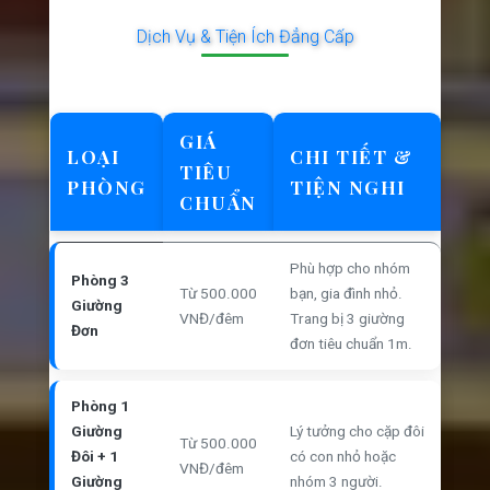
Dịch Vụ & Tiện Ích Đẳng Cấp
GIÁ
LOẠI
CHI TIẾT &
TIÊU
PHÒNG
TIỆN NGHI
CHUẨN
Phù hợp cho nhóm
Phòng 3
Từ 500.000
bạn, gia đình nhỏ.
Giường
VNĐ/đêm
Trang bị 3 giường
Đơn
đơn tiêu chuẩn 1m.
Phòng 1
Giường
Lý tưởng cho cặp đôi
Từ 500.000
Đôi + 1
có con nhỏ hoặc
VNĐ/đêm
Giường
nhóm 3 người.