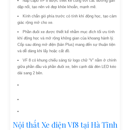
Nắp capo VF 8 được thiết kế cùng với các đường gân
dập nổi, tạo nên vẻ đẹp khỏe khoắn, mạnh mẽ.
Kính chắn gió phía trước có tính khí động học, tạo cảm
giác rộng mở cho xe.
Phần đuôi xe được thiết kế nhằm mục đích tối ưu tính
khí động học và mở rộng không gian của khoang hành lý.
Cốp sau đóng mở điện (bản Plus) mang đến sự thuận tiện
và dễ dàng khi lấy hoặc cất đồ.
VF 8 có khung chiếu sáng từ logo chữ “V” nằm ở chính
giữa phần đầu và phần đuôi xe, bên cạnh dải đèn LED kéo
dài sang 2 bên.
Nội thất Xe điện Vf8 tại Hà Tĩnh