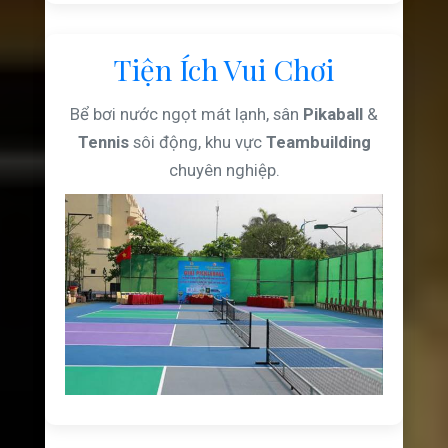
Tiện Ích Vui Chơi
Bể bơi nước ngọt mát lạnh, sân
Pikaball
&
Tennis
sôi động, khu vực
Teambuilding
chuyên nghiệp.