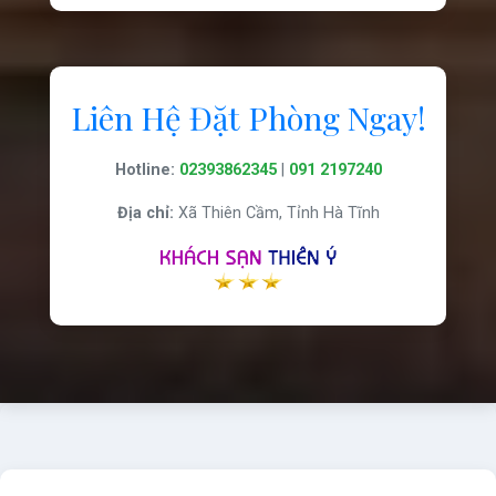
Liên Hệ Đặt Phòng Ngay!
Hotline:
02393862345
|
091 2197240
Địa chỉ:
Xã Thiên Cầm, Tỉnh Hà Tĩnh