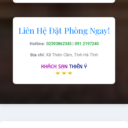
Liên Hệ Đặt Phòng Ngay!
Hotline:
02393862345
|
091 2197240
Địa chỉ:
Xã Thiên Cầm, Tỉnh Hà Tĩnh