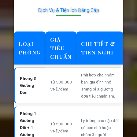
Dịch Vụ & Tiện Ích Đẳng Cấp
GIÁ
LOẠI
CHI TIẾT &
TIÊU
PHÒNG
TIỆN NGHI
CHUẨN
Phù hợp cho nhóm
Phòng 3
Từ 500.000
bạn, gia đình nhỏ.
Giường
VNĐ/đêm
Trang bị 3 giường
Đơn
đơn tiêu chuẩn 1m.
Phòng 1
Giường
Lý tưởng cho cặp đôi
Từ 500.000
Đôi + 1
có con nhỏ hoặc
VNĐ/đêm
Giường
nhóm 3 người.