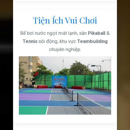
Tiện Ích Vui Chơi
Bể bơi nước ngọt mát lạnh, sân
Pikaball
&
Tennis
sôi động, khu vực
Teambuilding
chuyên nghiệp.