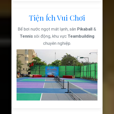
Tiện Ích Vui Chơi
Bể bơi nước ngọt mát lạnh, sân
Pikaball
&
Tennis
sôi động, khu vực
Teambuilding
chuyên nghiệp.