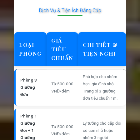
Dịch Vụ & Tiện Ích Đẳng Cấp
GIÁ
LOẠI
CHI TIẾT &
TIÊU
PHÒNG
TIỆN NGHI
CHUẨN
Phù hợp cho nhóm
Phòng 3
Từ 500.000
bạn, gia đình nhỏ.
Giường
VNĐ/đêm
Trang bị 3 giường
Đơn
đơn tiêu chuẩn 1m.
Phòng 1
Giường
Lý tưởng cho cặp đôi
Từ 500.000
Đôi + 1
có con nhỏ hoặc
VNĐ/đêm
Giường
nhóm 3 người.