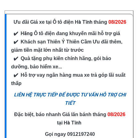
Hà Tĩnh
Ưu đãi Giá xe tại Ô tô điện
tháng
08/2026
✔️ Hãng
Ô tô điện
đang khuyến mãi hỗ trợ giá
✔️
Khách sạn Thiên Ý Thiên Cầm
Ưu đãi thêm,
giảm tiền mặt lớn nhất từ trước
✔️ Quà tặng phụ kiên chính hãng, gói bảo
dưỡng, bảo hiểm xe...
✔️ Hỗ trợ vay ngân hàng mua xe trả góp lãi suất
thấp
LIÊN HỆ TRỰC TIẾP ĐỂ ĐƯỢC TƯ VẤN HỖ TRỢ CHI
TIẾT
Đặc biệt, báo nhanh Giá lăn bánh tháng
08/2026
Hà Tĩnh
tại
Gọi ngay
0912197240