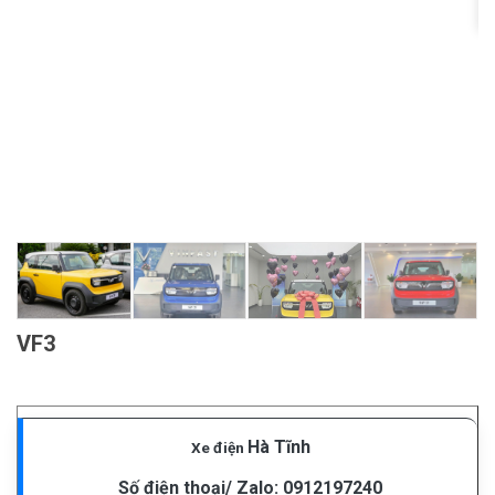
Previous
Next
VF3
Hà Tĩnh
Xe điện
Số điện thoại/ Zalo:
0912197240