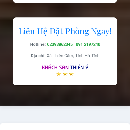
Liên Hệ Đặt Phòng Ngay!
Hotline:
02393862345
|
091 2197240
Địa chỉ:
Xã Thiên Cầm, Tỉnh Hà Tĩnh