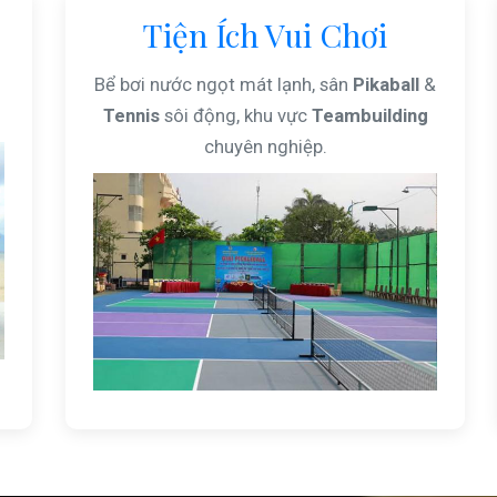
Tiện Ích Vui Chơi
Bể bơi nước ngọt mát lạnh, sân
Pikaball
&
Tennis
sôi động, khu vực
Teambuilding
chuyên nghiệp.