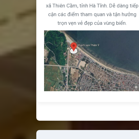
xã Thiên Cầm, tỉnh Hà Tĩnh. Dễ dàng tiếp
cận các điểm tham quan và tận hưởng
trọn vẹn vẻ đẹp của vùng biển.