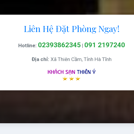
Liên Hệ Đặt Phòng Ngay!
02393862345
091 2197240
Hotline:
|
Địa chỉ:
Xã Thiên Cầm, Tỉnh Hà Tĩnh