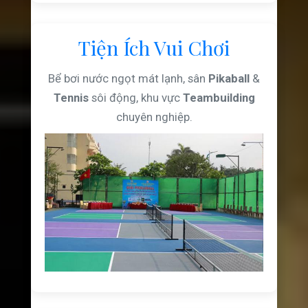
Tiện Ích Vui Chơi
Bể bơi nước ngọt mát lạnh, sân
Pikaball
&
Tennis
sôi động, khu vực
Teambuilding
chuyên nghiệp.