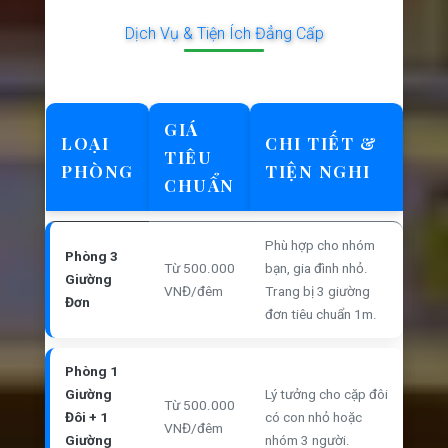
Dịch Vụ & Tiện Ích Đẳng Cấp
GIÁ
LOẠI
CHI TIẾT &
TIÊU
PHÒNG
TIỆN NGHI
CHUẨN
Phù hợp cho nhóm
Phòng 3
Từ 500.000
bạn, gia đình nhỏ.
Giường
VNĐ/đêm
Trang bị 3 giường
Đơn
đơn tiêu chuẩn 1m.
Phòng 1
Giường
Lý tưởng cho cặp đôi
Từ 500.000
Đôi + 1
có con nhỏ hoặc
VNĐ/đêm
Giường
nhóm 3 người.