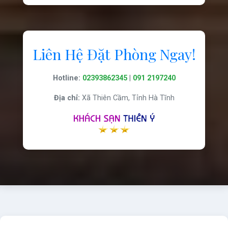
Liên Hệ Đặt Phòng Ngay!
Hotline:
02393862345
|
091 2197240
Địa chỉ:
Xã Thiên Cầm, Tỉnh Hà Tĩnh